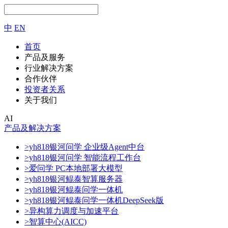
中
EN
首页
产品及服务
行业解决方案
合作伙伴
投资者关系
关于我们
AI
产品及解决方案
>yh818银河问学 企业级Agent中台
>yh818银河问学 智能流程工作台
>爱问学 PC本地部署大模型
>yh818银河鲲泰智算服务器
>yh818银河鲲泰问学一体机
>yh818银河鲲泰问学一体机DeepSeek版
>异构算力调度与加速平台
>智算中心(AICC)