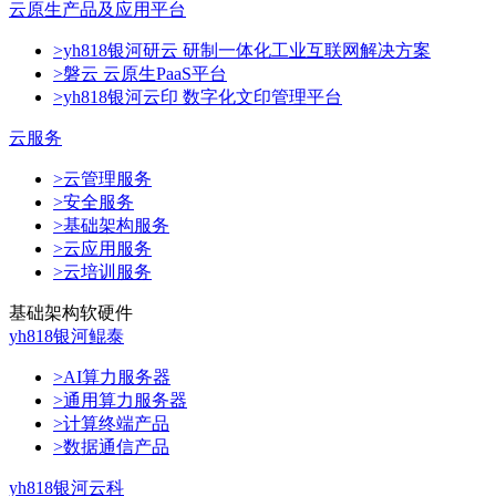
云原生产品及应用平台
>yh818银河研云 研制一体化工业互联网解决方案
>磐云 云原生PaaS平台
>yh818银河云印 数字化文印管理平台
云服务
>云管理服务
>安全服务
>基础架构服务
>云应用服务
>云培训服务
基础架构软硬件
yh818银河鲲泰
>AI算力服务器
>通用算力服务器
>计算终端产品
>数据通信产品
yh818银河云科