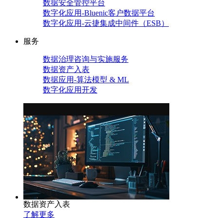
数据安全管控平台
数字化应用-Bluenic客户数据平台
数字化应用-云捷集成中间件（ESB）
服务
数据治理咨询与实施服务
数据资产入表
数据应用-算法模型 & ML
数字化应用开发
数据资产入表
了解更多