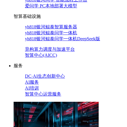
爱问学 PC本地部署大模型
智算基础设施
yh818银河鲲泰智算服务器
yh818银河鲲泰问学一体机
yh818银河鲲泰问学一体机DeepSeek版
异构算力调度与加速平台
智算中心(AICC)
服务
DC·AI生态创新中心
AI服务
AI培训
智算中心运营服务